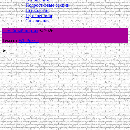
Подростковые секции
Психология
Путешествия
Справочная
Семейный портал
© 2026
Тема от
WP Puzzle
➤