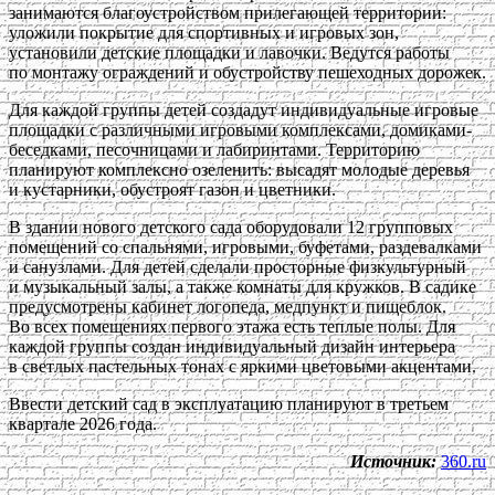
занимаются благоустройством прилегающей территории:
уложили покрытие для спортивных и игровых зон,
установили детские площадки и лавочки. Ведутся работы
по монтажу ограждений и обустройству пешеходных дорожек.
Для каждой группы детей создадут индивидуальные игровые
площадки с различными игровыми комплексами, домиками-
беседками, песочницами и лабиринтами. Территорию
планируют комплексно озеленить: высадят молодые деревья
и кустарники, обустроят газон и цветники.
В здании нового детского сада оборудовали 12 групповых
помещений со спальнями, игровыми, буфетами, раздевалками
и санузлами. Для детей сделали просторные физкультурный
и музыкальный залы, а также комнаты для кружков. В садике
предусмотрены кабинет логопеда, медпункт и пищеблок.
Во всех помещениях первого этажа есть теплые полы. Для
каждой группы создан индивидуальный дизайн интерьера
в светлых пастельных тонах с яркими цветовыми акцентами.
Ввести детский сад в эксплуатацию планируют в третьем
квартале 2026 года.
Источник:
360.ru