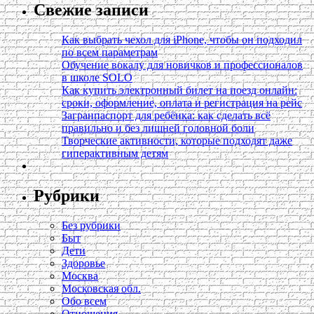
Свежие записи
Как выбрать чехол для iPhone, чтобы он подходил
по всем параметрам
Обучение вокалу для новичков и профессионалов
в школе SOLO
Как купить электронный билет на поезд онлайн:
сроки, оформление, оплата и регистрация на рейс
Загранпаспорт для ребёнка: как сделать всё
правильно и без лишней головной боли
Творческие активности, которые подходят даже
гиперактивным детям
Рубрики
Без рубрики
Быт
Дети
Здоровье
Москва
Московская обл.
Обо всем
Отношения