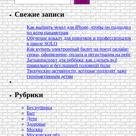
Поиск
Свежие записи
Как выбрать чехол для iPhone, чтобы он подходил
по всем параметрам
Обучение вокалу для новичков и профессионалов
в школе SOLO
Как купить электронный билет на поезд онлайн:
сроки, оформление, оплата и регистрация на рейс
Загранпаспорт для ребёнка: как сделать всё
правильно и без лишней головной боли
Творческие активности, которые подходят даже
гиперактивным детям
Рубрики
Без рубрики
Быт
Дети
Здоровье
Москва
Московская обл.