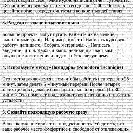
чтобы говорить себе: «Мне нужно написать отчёт», уточните:
«Я напишу первую часть отчёта сегодня до 15:00». Четкость
целей помогает сосредоточиться на конкретных действиях.
3.
Разделите задачи на мелкие шаги
Большие проекты могут пугать. Разбейте их на мелкие,
выполнимые этапы. Например, вместо «Написать курсовую
работу» напишите «Собрать материалы», «Написать
введение» и т. д. Каждый выполненный шаг даст вам
ощущение достижения и подтолкнёт к следующему.
4.
Используйте метод «Помидора» (Pomodoro Technique)
Этот метод заключается в том, чтобы работать непрерывно 25
минут, затем делать 5-минутный перерыв. После четырех
таких циклов сделайте более длительный перерыв (15-30
минут). Это помогает поддерживать концентрацию и избегать
усталости.
5.
Создайте подходящую рабочую среду
Ваше окружение влияет на продуктивность. Убедитесь, что
ваше рабочее место комфортное и свободное от отвлекающих