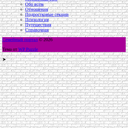
Обо всем
Отношения
Подростковые секции
Психология
Путешествия
Справочная
Семейный портал
© 2026
Тема от
WP Puzzle
➤