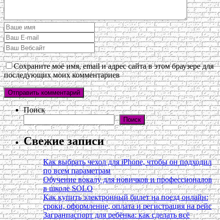
Сохраните моё имя, email и адрес сайта в этом браузере для
последующих моих комментариев
Поиск
Поиск
Свежие записи
Как выбрать чехол для iPhone, чтобы он подходил
по всем параметрам
Обучение вокалу для новичков и профессионалов
в школе SOLO
Как купить электронный билет на поезд онлайн:
сроки, оформление, оплата и регистрация на рейс
Загранпаспорт для ребёнка: как сделать всё