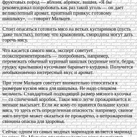
фруктовых пород — яблоня, абрикос, вишня. «Я бы
рекомендовал попробовать как раз такой уголь — он дает
великолепный аромат, приятный привкус готовому
шашлыку», — говорит Мальцев.
Стоит опасаться готовить мясо на ветках кустарников (пусть
даже толстых), потому что крыжовник, смородина могут дать
горечь мясу.
Что касается самого мяса, эксперт советует
поэкспериментировать — попробовать, например,
перемежать обычный куриный шашлык (куриные ноги, бедра,
грудку, крылышки) кусочками бараньего курдюка. Получится
необыкновенно интересный вкус и аромат.
При этом Мальцев советует внимательно относиться к
размерам кусков мяса для шашлыка. Не надо слишком
мельчить. Стандартный подходящий размер мясного кусочка
— со спичечный коробок. Такое мясо легче прожаривается и
меньше высыхает. Если же кому-то нравятся большие куски
мяса, то здесь есть определенная опасность: например, свиное
мясо внутри может оказаться не прожарено, а непрожаренная
свинина опасна для здоровья.
Сейчас одним из самых модных маринадов является маринад