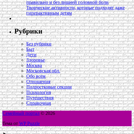
правильно и без лишней головной боли
Творческие активности, которые подходят даже
гиперактивным детям
Рубрики
Без рубрики
Быт
Дети
Здоровье
Москва
Московская обл.
Обо всем
Отношения
Подростковые секции
Психология
Путешествия
Справочная
Семейный портал
© 2026
Тема от
WP Puzzle
➤