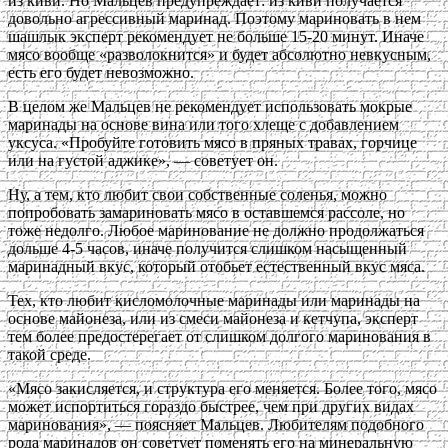
из киви. Но Мальцев предупреждает: из киви получается
довольно агрессивный маринад. Поэтому мариновать в нем
шашлык эксперт рекомендует не больше 15-20 минут. Иначе
мясо вообще «разволокнится» и будет абсолютно невкусным,
есть его будет невозможно.
В целом же Мальцев не рекомендует использовать мокрые
маринады на основе вина или того хлеще с добавлением
уксуса. «Пробуйте готовить мясо в пряных травах, горчице
или на густой аджике», — советует он.
Ну, а тем, кто любит свои собственные соленья, можно
попробовать замариновать мясо в оставшемся рассоле, но
тоже недолго. Любое маринование не должно продолжаться
дольше 4-5 часов, иначе получится слишком насыщенный
маринадный вкус, который отобьет естественный вкус мяса.
Тех, кто любит кисломолочные маринады или маринады на
основе майонеза, или из смеси майонеза и кетчупа, эксперт
тем более предостерегает от слишком долгого маринования в
такой среде.
«Мясо закисляется, и структура его меняется. Более того, мясо
может испортиться гораздо быстрее, чем при других видах
маринования», — поясняет Мальцев. Любителям подобного
рода маринадов он советует поменять его на минеральную