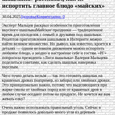
испортить главное блюдо «майских»
30.04.2025
Здоровье
Комментарии: 0
Эксперт Мальцев раскрыл особенности приготовления
вкусного шашлыкаМайские праздники — традиционное
время для посиделок с семьей и друзьями под шашлыки.
Рецептов приготовления шашлыков в Интернете можно
найти великое множество. Но дьявол, как известно, кроется в
деталях — одним неловким движением можно испортить
любимое блюдо, а заодно и настроение себе и гостям. «РГ»
попросила президента «Лиги шашлыка» Валерия Мальцева
поделиться советами, как сделать шашлык наверняка
вкусным.
Чего точно делать нельзя — так это готовить шашлык на
крашеных дровах (например, из забора) или хвойных дровах.
Это принципиально важно, потому что выделяющиеся при
жарке смолы от хвойных пород или от крашеных дров в
любом случае оседают потом на продукте. Не хочется же вам
жевать елку?
Очень важно использовать правильный уголь. Сейчас в
продаже появилось довольно много угля из деревьев