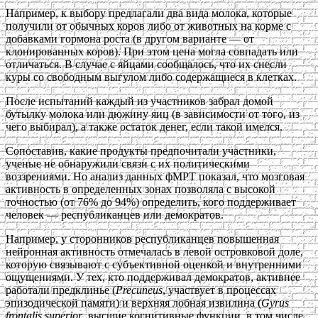
Например, к выбору предлагали два вида молока, которые
получили от обычных коров либо от животных на корме с
добавками гормона роста (в другом варианте — от
клонированных коров). При этом цена могла совпадать или
отличаться. В случае с яйцами сообщалось, что их снесли
куры со свободным выгулом либо содержащиеся в клетках.
После испытаний каждый из участников забрал домой
бутылку молока или дюжину яиц (в зависимости от того, из
чего выбирал), а также остаток денег, если такой имелся.
Сопоставив, какие продукты предпочитали участники,
ученые не обнаружили связи с их политическими
воззрениями. Но анализ данных фМРТ показал, что мозговая
активность в определенных зонах позволяла с высокой
точностью (от 76% до 94%) определить, кого поддерживает
человек — республиканцев или демократов.
Например, у сторонников республиканцев повышенная
нейронная активность отмечалась в левой островковой доле,
которую связывают с субъективной оценкой и внутренними
ощущениями. У тех, кто поддерживал демократов, активнее
работали предклинье (
Precuneus
, участвует в процессах
эпизодической памяти) и верхняя лобная извилина (
Gyrus
frontalis superior
, высшие когнитивные функции, в том числе