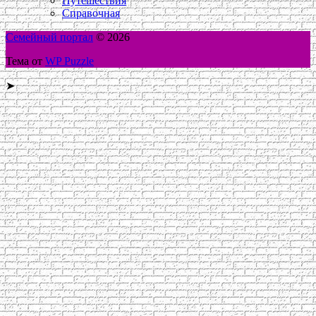
Путешествия
Справочная
Семейный портал
© 2026
Тема от
WP Puzzle
➤