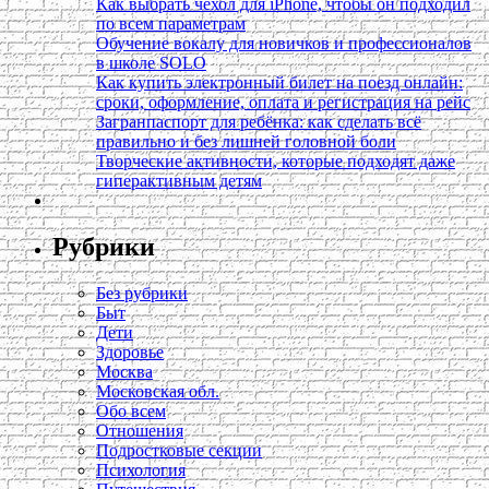
Как выбрать чехол для iPhone, чтобы он подходил
по всем параметрам
Обучение вокалу для новичков и профессионалов
в школе SOLO
Как купить электронный билет на поезд онлайн:
сроки, оформление, оплата и регистрация на рейс
Загранпаспорт для ребёнка: как сделать всё
правильно и без лишней головной боли
Творческие активности, которые подходят даже
гиперактивным детям
Рубрики
Без рубрики
Быт
Дети
Здоровье
Москва
Московская обл.
Обо всем
Отношения
Подростковые секции
Психология