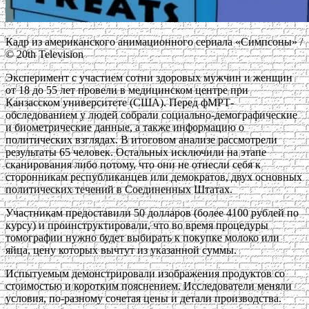
Кадр из американского анимационного сериала «Симпсоны» /
© 20th Television
Эксперимент с участием сотни здоровых мужчин и женщин
от 18 до 55 лет провели в медицинском центре при
Канзасском университете (США). Перед фМРТ-
обследованием у людей собрали социально-демографические
и биометрические данные, а также информацию о
политических взглядах. В итоговом анализе рассмотрели
результаты 65 человек. Остальных исключили на этапе
сканирования либо потому, что они не отнесли себя к
сторонникам республиканцев или демократов, двух основных
политических течений в Соединенных Штатах.
Участникам предоставили 50 долларов (более 4100 рублей по
курсу) и проинструктировали, что во время процедуры
томографии нужно будет выбирать к покупке молоко или
яйца, цену которых вычтут из указанной суммы.
Испытуемым демонстрировали изображения продуктов со
стоимостью и коротким пояснением. Исследователи меняли
условия, по-разному сочетая цены и детали производства.