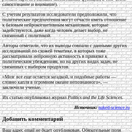
самосознание и внимание).
С учетом результатов исследователи предположили, что
политические предпочтения могут отчасти иметь отношение
к базовым нейрокогнитивным механизмам, которые
задействуются, даже когда человек делает выбор, не
связанный с политикой.
Авторы отметили, что их выводы совпали с данными других
исследований по схожей тематике, в которых тоже
рассматривали нейронную активность в привязке к
политическим убеждениям, но на других видах задач, не
связанных с выбором продуктов.
«Мозг все еще остается загадкой, и подобные работы —
словно капля в огромном океане непознанного», —
заключили ученые.
Их статью опубликовал журнал
Politics and the Life Sciences
.
Источник:
naked-science.ru
Добавить комментарий
Ваш адрес email не будет опубликован.
Обязательные поля