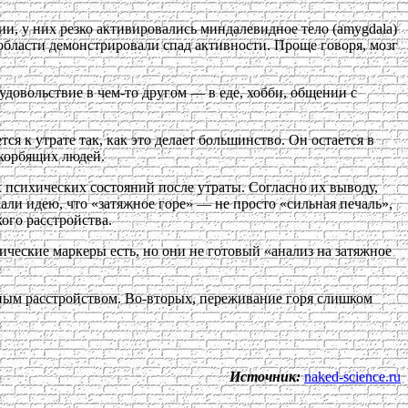
, у них резко активировались миндалевидное тело (amygdala)
области демонстрировали спад активности. Проще говоря, мозг
удовольствие в чем-то другом — в еде, хобби, общении с
я к утрате так, как это делает большинство. Он остается в
скорбящих людей.
 психических состояний после утраты. Согласно их выводу,
ли идею, что «затяжное горе» — не просто «сильная печаль»,
ого расстройства.
ические маркеры есть, но они не готовый «анализ на затяжное
жным расстройством. Во-вторых, переживание горя слишком
Источник:
naked-science.ru