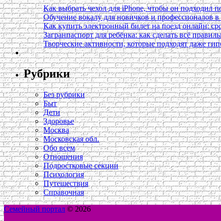
Как выбрать чехол для iPhone, чтобы он подходил п
Обучение вокалу для новичков и профессионалов 
Как купить электронный билет на поезд онлайн: сро
Загранпаспорт для ребёнка: как сделать всё правил
Творческие активности, которые подходят даже ги
Рубрики
Без рубрики
Быт
Дети
Здоровье
Москва
Московская обл.
Обо всем
Отношения
Подростковые секции
Психология
Путешествия
Справочная
Семейный портал
© 2026