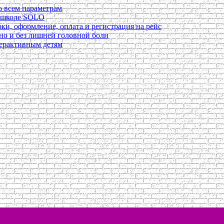
о всем параметрам
в школе SOLO
ки, оформление, оплата и регистрация на рейс
ьно и без лишней головной боли
перактивным детям