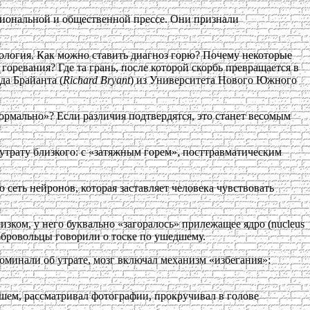
сиональной и общественной прессе. Они признали
тология. Как можно ставить диагноз горю? Почему некоторые
оревания? Где та грань, после которой скорбь превращается в
да Брайанта (
Richard Bryant
) из Университета Нового Южного
нормально»? Если различия подтвердятся, это станет весомым
утрату близкого: с «затяжным горем», посттравматическим
сеть нейронов, которая заставляет человека чувствовать
ком, у него буквально «загоралось» прилежащее ядро (nucleus
добровольцы говорили о тоске по ушедшему.
минали об утрате, мозг включал механизм «избегания»:
ршем, рассматривал фотографии, прокручивал в голове