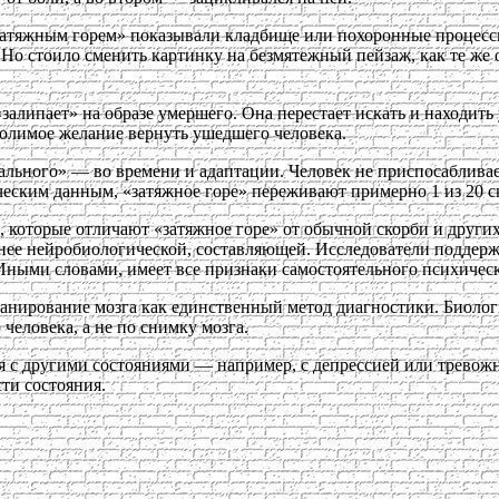
затяжным горем» показывали кладбище или похоронные процессии
Но стоило сменить картинку на безмятежный пейзаж, как те же 
залипает» на образе умершего. Она перестает искать и находить 
толимое желание вернуть ушедшего человека.
льного» — во времени и адаптации. Человек не приспосабливаетс
ическим данным, «затяжное горе» переживают примерно 1 из 20 
которые отличают «затяжное горе» от обычной скорби и других
нее нейробиологической, составляющей. Исследователи поддержа
Иными словами, имеет все признаки самостоятельного психическ
канирование мозга как единственный метод диагностики. Биолог
человека, а не по снимку мозга.
ся с другими состояниями — например, с депрессией или трево
ти состояния.
.