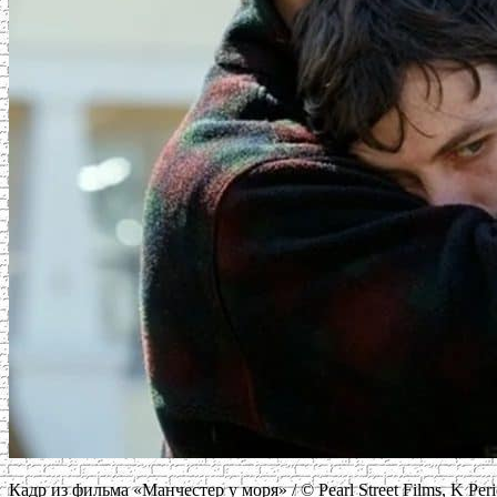
Кадр из фильма «Манчестер у моря» / © Pearl Street Films, K Peri