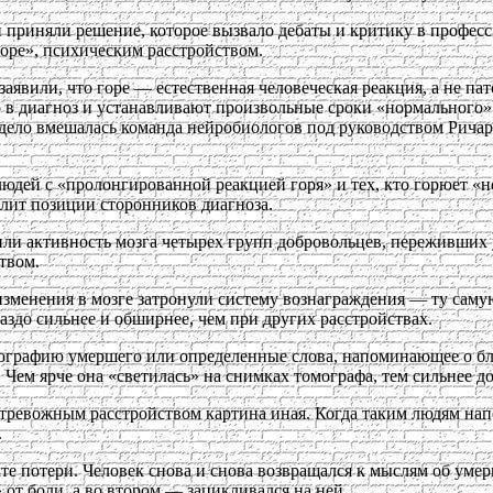
 приняли решение, которое вызвало дебаты и критику в профес
оре», психическим расстройством.
явили, что горе — естественная человеческая реакция, а не па
в диагноз и устанавливают произвольные сроки «нормального» г
 дело вмешалась команда нейробиологов под руководством Ричар
 людей с «пролонгированной реакцией горя» и тех, кто горюет «
илит позиции сторонников диагноза.
ли активность мозга четырех групп добровольцев, переживших 
твом.
менения в мозге затронули систему вознаграждения — ту самую 
аздо сильнее и обширнее, чем при других расстройствах.
ографию умершего или определенные слова, напоминающее о близ
. Чем ярче она «светилась» на снимках томографа, тем сильнее 
тревожным расстройством картина иная. Когда таким людям напо
.
те потери. Человек снова и снова возвращался к мыслям об уме
 от боли, а во втором — зацикливался на ней.