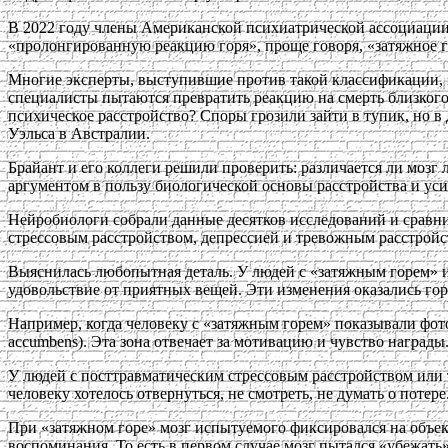
В 2022 году члены Американской психиатрической ассоциации
«пролонгированную реакцию горя», проще говоря, «затяжное г
Многие эксперты, выступившие против такой классификации, за
специалисты пытаются превратить реакцию на смерть близкого 
психическое расстройство? Споры грозили зайти в тупик, но в
Уэльса в Австралии.
Брайант и его коллеги решили проверить: различается ли мозг
аргументом в пользу биологической основы расстройства и ус
Нейробиологи собрали данные десятков исследований и сравни
стрессовым расстройством, депрессией и тревожным расстройс
Выяснилась любопытная деталь. У людей с «затяжным горем» из
удовольствие от приятных вещей. Эти изменения оказались гор
Например, когда человеку с «затяжным горем» показывали фот
accumbens). Эта зона отвечает за мотивацию и чувство награды
У людей с посттравматическим стрессовым расстройством или 
человеку хотелось отвернуться, не смотреть, не думать о потере
При «затяжном горе» мозг испытуемого фиксировался на объек
воспоминания. То есть в первом случае мозг пытался «убежать»