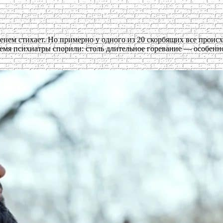
нем стихает. Но примерно у одного из 20 скорбящих все происхо
время психиатры спорили: столь длительное горевание — особен