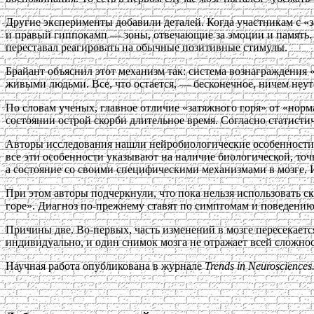
Другие эксперименты добавили деталей. Когда участникам с «
и правый гиппокамп — зоны, отвечающие за эмоции и память. 
переставал реагировать на обычные позитивные стимулы.
Брайант объяснил этот механизм так: система вознаграждения «
живыми людьми. Все, что остается, — бесконечное, ничем неу
По словам ученых, главное отличие «затяжного горя» от «норма
состоянии острой скорби длительное время. Согласно статист
Авторы исследования нашли нейробиологические особенности, 
все эти особенности указывают на наличие биологической, точ
а состояние со своими специфическими механизмами в мозге. 
При этом авторы подчеркнули, что пока нельзя использовать с
горе». Диагноз по-прежнему ставят по симптомам и поведению 
Причины две. Во-первых, часть изменений в мозге пересекает
индивидуально, и один снимок мозга не отражает всей сложнос
Научная работа опубликована в журнале
Trends in Neurosciences