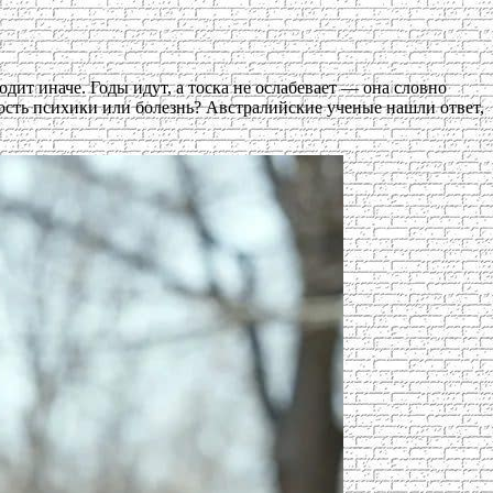
дит иначе. Годы идут, а тоска не ослабевает — она словно
ность психики или болезнь? Австралийские ученые нашли ответ,