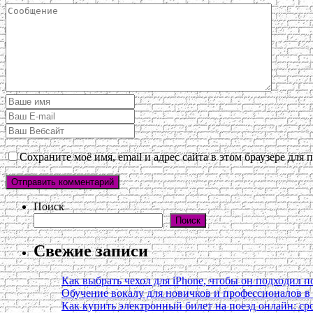
Сохраните моё имя, email и адрес сайта в этом браузере дл
Поиск
Поиск
Свежие записи
Как выбрать чехол для iPhone, чтобы он подходил п
Обучение вокалу для новичков и профессионалов 
Как купить электронный билет на поезд онлайн: сро