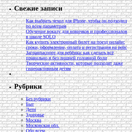
Свежие записи
Как выбрать чехол для iPhone, чтобы он подходил
по всем параметрам
Обучение вокалу для новичков и профессионалов
в школе SOLO
Как купить электронный билет на поезд онлайн:
сроки, оформление, оплата и регистрация на рейс
Загранпаспорт для ребёнка: как сделать всё
правильно и без лишней головной боли
Творческие активности, которые подходят даже
гиперактивным детям
Рубрики
Без рубрики
Быт
Дети
Здоровье
Москва
Московская обл.
Обо всем