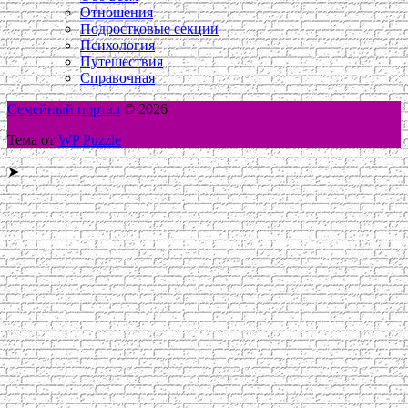
Отношения
Подростковые секции
Психология
Путешествия
Справочная
Семейный портал
© 2026
Тема от
WP Puzzle
➤